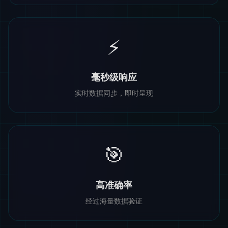
⚡
毫秒级响应
实时数据同步，即时呈现
🎯
高准确率
经过海量数据验证