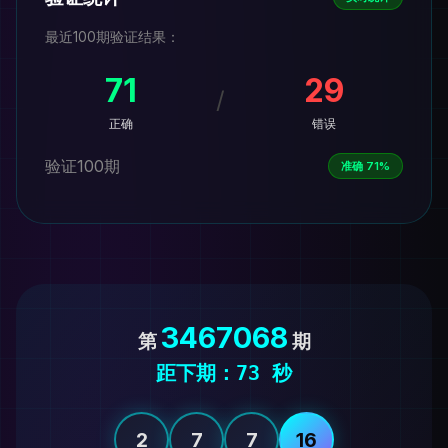
最近100期验证结果：
71
29
/
正确
错误
验证100期
准确 71%
3467068
第
期
距下期：
72
秒
2
7
7
16