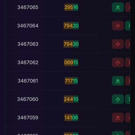
3467065
2
9
5
16
大
单
3467064
7
9
4
20
小
双
3467063
7
9
4
20
小
单
3467062
0
6
9
15
小
双
3467061
7
1
7
15
大
双
3467060
2
4
4
10
小
双
3467059
1
4
1
06
大
单