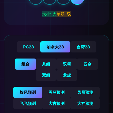
大小: 大
单双: 双
PC28
加拿大28
台湾28
组合
杀组
双项
四余
双组
龙虎
旋风预测
黑马预测
凤凰预测
飞飞预测
大古预测
大神预测