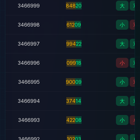
3466999
8
4
8
20
大
双
3466998
6
1
2
09
小
双
3466997
9
9
4
22
大
双
3466996
0
9
9
18
小
双
3466995
9
0
0
09
小
双
3466994
3
7
4
14
大
双
3466993
4
2
2
08
小
单
3466992
1
0
2
03
小
单