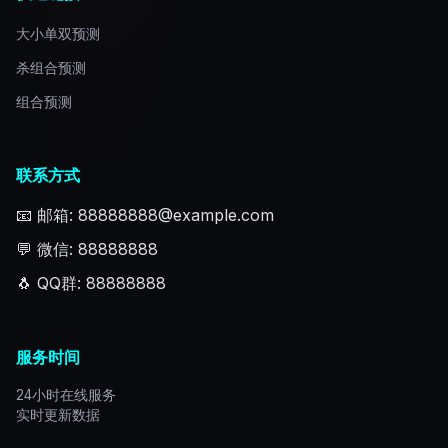
大小单双预测
杀组合预测
组合预测
联系方式
📧 邮箱: 88888888@example.com
💬 微信: 88888888
🐧 QQ群: 88888888
服务时间
24小时在线服务
实时更新数据