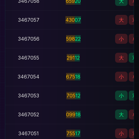
3467058
6
5
9
20
大
单
3467057
4
3
0
07
大
双
3467056
5
9
8
22
小
单
3467055
2
9
1
12
大
双
3467054
6
7
5
18
小
单
3467053
7
0
5
12
小
双
3467052
0
9
9
18
大
单
3467051
7
5
5
17
小
双