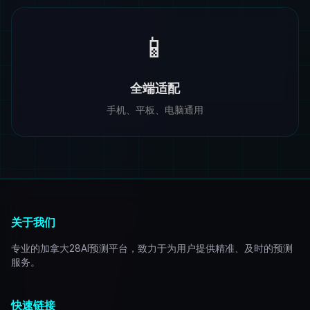
📱
全端适配
手机、平板、电脑通用
关于我们
专业的加拿大28AI预测平台，致力于为用户提供精准、及时的预测
服务。
快速链接