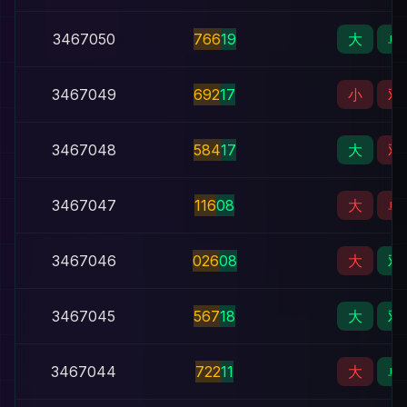
3467050
7
6
6
19
大
单
3467049
6
9
2
17
小
双
3467048
5
8
4
17
大
双
3467047
1
1
6
08
大
单
3467046
0
2
6
08
大
双
3467045
5
6
7
18
大
双
3467044
7
2
2
11
大
单