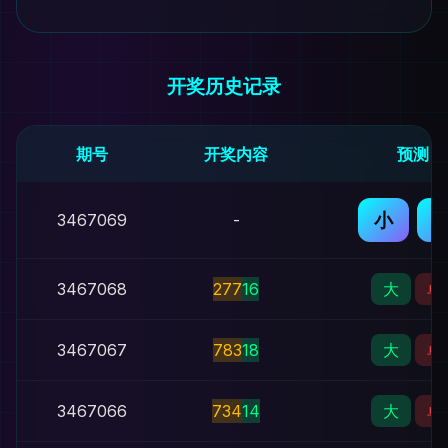
开奖历史记录
期号
开奖内容
预测
小
3467069
-
3467068
2
7
7
16
大
单
3467067
7
8
3
18
大
单
3467066
7
3
4
14
大
单