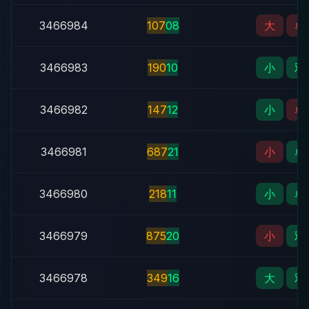
3466984
1
0
7
08
大
单
3466983
1
9
0
10
小
双
3466982
1
4
7
12
小
单
3466981
6
8
7
21
小
单
3466980
2
1
8
11
小
单
3466979
8
7
5
20
小
双
3466978
3
4
9
16
大
双