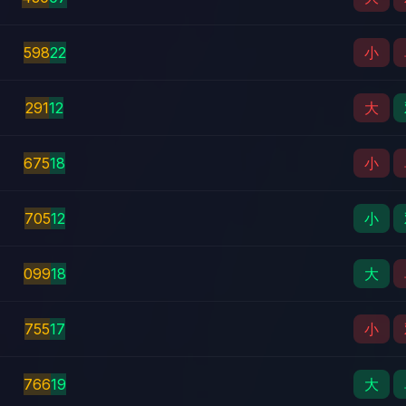
5
9
8
22
小
2
9
1
12
大
6
7
5
18
小
7
0
5
12
小
0
9
9
18
大
7
5
5
17
小
7
6
6
19
大