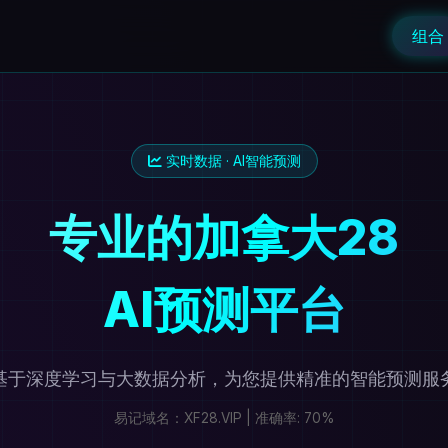
组合
实时数据 · AI智能预测
专业的加拿大28
AI预测平台
基于深度学习与大数据分析，为您提供精准的智能预测服
易记域名：XF28.VIP | 准确率: 70%