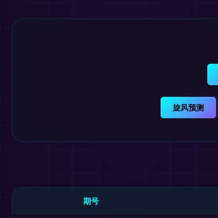
旋风预测
期号