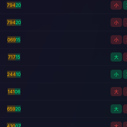
7
9
4
20
小
7
9
4
20
小
0
6
9
15
小
7
1
7
15
大
2
4
4
10
小
1
4
1
06
大
6
5
9
20
大
4
3
0
07
大