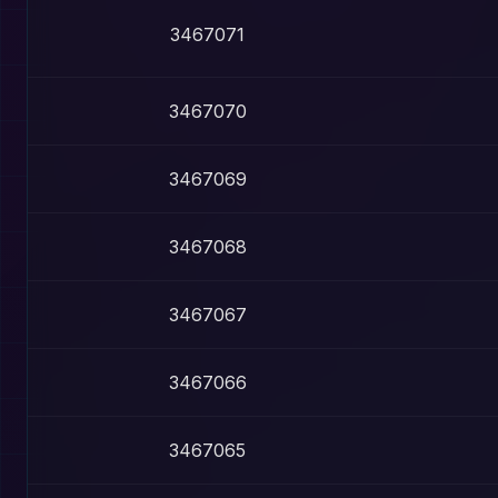
3467071
3467070
3467069
3467068
3467067
3467066
3467065