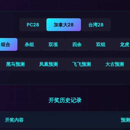
PC28
加拿大28
台湾28
组合
杀组
双项
四余
双组
龙虎
黑马预测
凤凰预测
飞飞预测
大古预测
开奖历史记录
开奖内容
预测