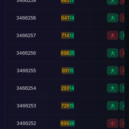
3466259
4
8
5
17
大
双
3466258
9
4
1
14
大
单
3466257
7
1
4
12
大
双
3466256
8
9
8
25
大
双
3466255
5
9
1
15
大
双
3466254
2
9
3
14
大
双
3466253
7
2
6
15
大
单
3466252
8
9
9
26
小
单