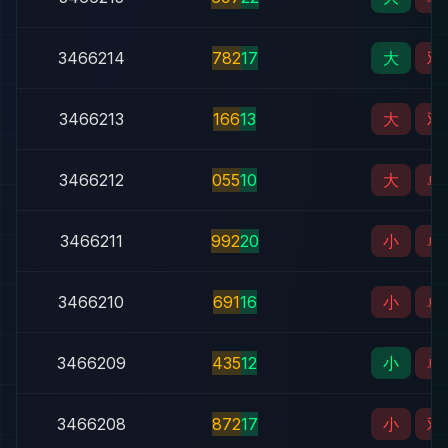
3466214
7
8
2
17
大
双
3466213
1
6
6
13
大
双
3466212
0
5
5
10
大
单
3466211
9
9
2
20
小
单
3466210
6
9
1
16
小
单
3466209
4
3
5
12
小
单
3466208
8
7
2
17
小
双