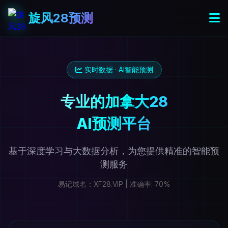
旋风28预测
实时数据 · AI智能预测
专业的加拿大28
AI预测平台
基于深度学习与大数据分析，为您提供精准的智能预
测服务
易记域名：XF28.VIP | 准确率: 70%