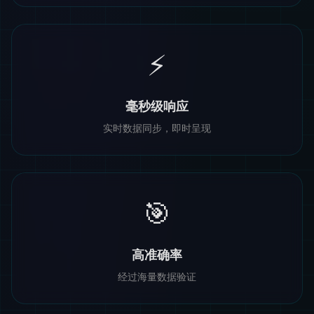
⚡
毫秒级响应
实时数据同步，即时呈现
🎯
高准确率
经过海量数据验证