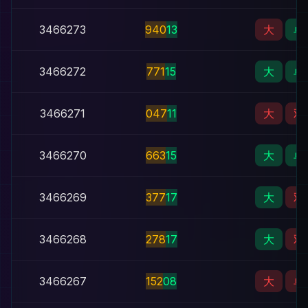
3466273
9
4
0
13
大
单
3466272
7
7
1
15
大
单
3466271
0
4
7
11
大
双
3466270
6
6
3
15
大
单
3466269
3
7
7
17
大
双
3466268
2
7
8
17
大
双
3466267
1
5
2
08
大
单