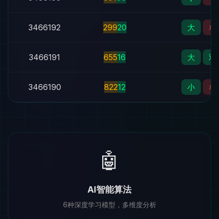
3466192
2
9
9
20
大
单
3466191
6
5
5
16
大
双
3466190
8
2
2
12
小
单
🤖
AI智能算法
6种深度学习模型，多维度分析