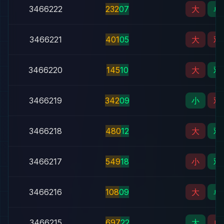
3466222
2
3
2
07
大
单
3466221
4
0
1
05
大
双
3466220
1
4
5
10
大
双
3466219
3
4
2
09
小
双
3466218
4
8
0
12
大
双
3466217
5
4
9
18
小
双
3466216
1
0
8
09
大
单
3466215
6
9
7
22
大
单