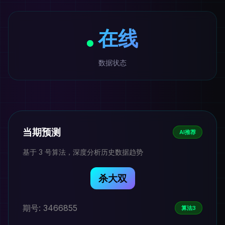
在线
数据状态
当期预测
AI推荐
基于 3 号算法，深度分析历史数据趋势
杀大双
期号: 3466855
算法3