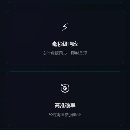
⚡
毫秒级响应
实时数据同步，即时呈现
🎯
高准确率
经过海量数据验证