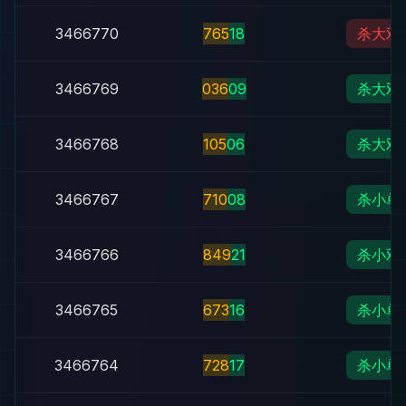
3466770
7
6
5
18
杀大双
3466769
0
3
6
09
杀大双
3466768
1
0
5
06
杀大双
3466767
7
1
0
08
杀小单
3466766
8
4
9
21
杀小双
3466765
6
7
3
16
杀小单
3466764
7
2
8
17
杀小单