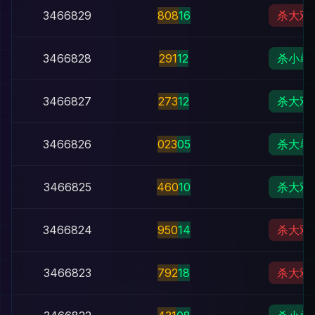
3466829
8
0
8
16
杀大双
3466828
2
9
1
12
杀小单
3466827
2
7
3
12
杀大双
3466826
0
2
3
05
杀大单
3466825
4
6
0
10
杀大双
3466824
9
5
0
14
杀大双
3466823
7
9
2
18
杀大双