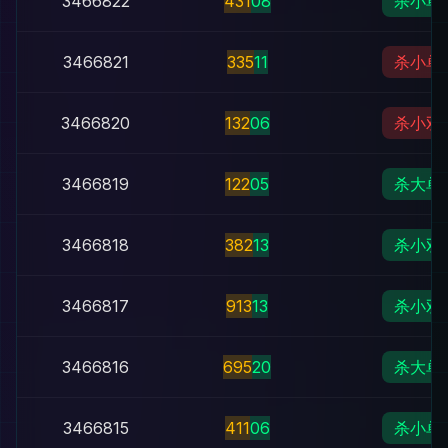
3466822
4
3
1
08
杀小单
3466821
3
3
5
11
杀小单
3466820
1
3
2
06
杀小双
3466819
1
2
2
05
杀大单
3466818
3
8
2
13
杀小双
3466817
9
1
3
13
杀小双
3466816
6
9
5
20
杀大单
3466815
4
1
1
06
杀小单